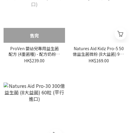
售完
ProVen 嬰幼兒專用益生菌
Natures Aid Kidz Pro-5 50
配方 (4重菌種) - 配方奶粉嬰
億益生菌微粉 (8大益菌) 90g
兒適用 - 30天份量 (平行進
(平行進口)
HK$239.00
HK$169.00
口)