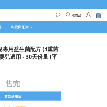
找商品
們
條款與細則
幼兒專用益生菌配方 (4重菌
嬰兒適用 - 30天份量 (平
售完
貨到通知我