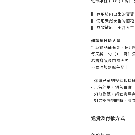
低聚果糖 (FOS)，源
▍ 適用於剛出生的寶
▍ 使用天然安全的菌種
▍ 無致敏原 - 不含
建議每日攝入量
作為食品補充劑，使用
每天將一勺（1.1 克
給寶寶喂食前需搖勻
不要添加到熱牛奶中
- 遠離兒童的視線和接
- 只供外用，切勿吞食
- 如有敏感，請查詢專
- 如果接觸到眼睛，請
送貨及付款方式