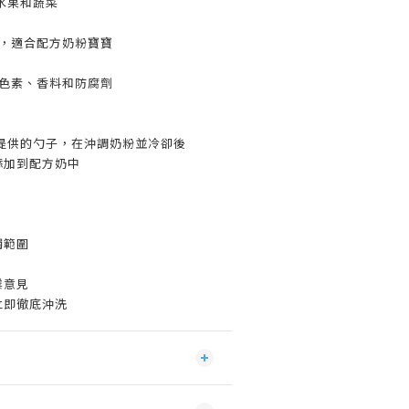
自水果和蔬菜
寶，適合配方奶粉寶寶
人工色素、香料和防腐劑
提供的勺子，在沖調奶粉並冷卻後
）添加到配方奶中
觸範圍
業意見
立即徹底沖洗