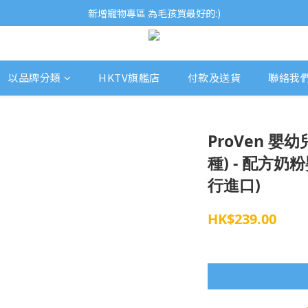
歡迎瀏覽ECCB個人護理專家 嚴選優質品牌
新增寵物專區 為毛孩買最好的:)
歡迎瀏覽ECCB個人護理專家 嚴選優質品牌
以品牌分類
HKTV旗艦店
付款及送貨
聯絡我
ProVen 嬰
種) - 配方奶粉
行進口)
HK$239.00