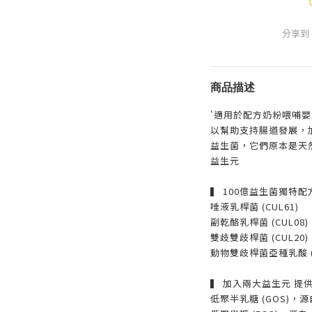
分享到
商品描述
'適用於配方奶粉喂哺嬰
以幫助支持腸道發展，
益生菌，它們原本是天
益生元
▍ 100億益生菌獨特配方
唾液乳桿菌 (CUL61)
副乾酪乳桿菌 (CUL08)
雙歧雙歧桿菌 (CUL20)
動物雙歧桿菌亞種乳酸 (C
▍ 加入兩大益生元 提
低聚半乳糖 (GOS)，