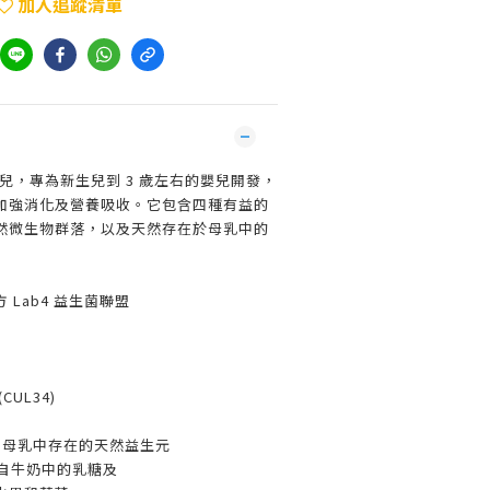
加入追蹤清單
兒，專為新生兒到 3 歲左右的嬰兒開發，
加強消化及營養吸收。它包含四種有益的
然微生物群落，以及天然存在於母乳中的
 Lab4 益生菌聯盟
UL34)
供母乳中存在的天然益生元
源自牛奶中的乳糖及