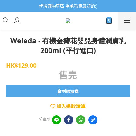
歡迎瀏覽ECCB個人護理專家 嚴選優質品牌
新增寵物專區 為毛孩買最好的:)
歡迎瀏覽ECCB個人護理專家 嚴選優質品牌
Weleda - 有機金盞花嬰兒身體潤膚乳
200ml (平行進口)
HK$129.00
售完
貨到通知我
加入追蹤清單
分享到