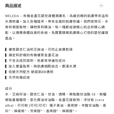
商品描述
WELEDA – 有機金盞花嬰兒身體潤膚乳，為最奶嫩的肌膚帶來溫和
水潤修護。加入各種植萃，帶來全面的肌膚修護。我們使用花、水
果和根提取物、礦物質和精油，每一種都經過精心挑选和精心調
配，以適應身體自身的系統，為寶寶嬌嫩肌膚精心打造的嬰兒護理
產品。
▍優質甜杏仁油和芝麻油，可防止皮膚乾燥
▍鎮定和舒緩的有機優質金盞花油
▍不含合成防腐劑、色素等爭議性成份
▍加入豐富脂質，與肌膚細胞結合，飽滿水潤
▍低敏天然配方 敏感肌BB適用
▍天然有機認證
成分
水、芝麻籽油、甜杏仁油、甘油、酒精、硬脂酸甘油酯 SE、鯨蠟
硬脂基葡糖苷、氫化椰油甘油酯、金盞花提取物、洋甘菊 (cera
alba)、可可樹 (可可)可可）種子黃油、黃原膠、辛酸甘油酯、香
料*、檸檬烯*、芳樟醇*、香葉醇*、檸檬醛*。