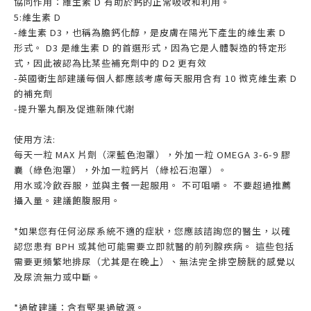
協同作用：維生素 D 有助於鈣的正常吸收和利用。
5:維生素 D
-維生素 D3，也稱為膽鈣化醇，是皮膚在陽光下產生的維生素 D
形式。 D3 是維生素 D 的首選形式，因為它是人體製造的特定形
式，因此被認為比某些補充劑中的 D2 更有效
-英國衛生部建議每個人都應該考慮每天服用含有 10 微克維生素 D
的補充劑
-提升睪丸酮及促進新陳代謝
使用方法:
每天一粒 MAX 片劑（深藍色泡罩），外加一粒 OMEGA 3-6-9 膠
囊（綠色泡罩），外加一粒鈣片（綠松石泡罩）。
用水或冷飲吞服，並與主餐一起服用。 不可咀嚼。 不要超過推薦
攝入量。建議飽腹服用。
*如果您有任何泌尿系統不適的症狀，您應該諮詢您的醫生，以確
認您患有 BPH 或其他可能需要立即就醫的前列腺疾病。 這些包括
需要更頻繁地排尿（尤其是在晚上）、無法完全排空膀胱的感覺以
及尿流無力或中斷。
*過敏建議：含有堅果過敏源。