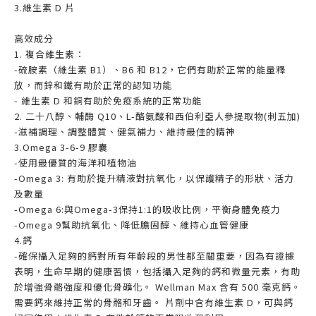
3.維生素 D 片
高效成分
1. 複合維生素：
-硫胺素（維生素 B1）、B6 和 B12，它們有助於正常的能量釋
放，而鋅和鐵有助於正常的認知功能
- 維生素 D 和銅有助於免疫系統的正常功能
2. 二十八醇、輔酶 Q10、L-酪氨酸和西伯利亞人參提取物(刺五加)
-滋補調理、調整體質、健氣補力、維持最佳的精神
3.Omega 3-6-9 膠囊
-使用最優質的海洋和植物油
-Omega 3: 有助於提升精液對抗氧化，以保護精子的形狀、活力
及數量
-Omega 6:與Omega-3保持1:1的吸收比例，平衡身體免疫力
-Omega 9幫助抗氧化、降低膽固醇、維持心血管健康
4.鈣
-確保攝入足夠的鈣對所有年齡段的男性都至關重要，因為有證據
表明，生命早期的健康習慣，包括攝入足夠的鈣和微量元素，有助
於增強骨骼強度和優化骨礦化。 Wellman Max 含有 500 毫克鈣。
需要鈣來維持正常的骨骼和牙齒。 片劑中含有維生素 D，可與鈣