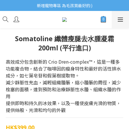
歡迎瀏覽ECCB個人護理專家 嚴選優質品牌
新增寵物專區 為毛孩買最好的:)
歡迎瀏覽ECCB個人護理專家 嚴選優質品牌
Somatoline 纖體瘦腿去水腫凝霜
200ml (平行進口)
高效成分​包含創新的 Crio Dren-complex™，這是一種多
功能複合物，結合了咖啡因的瘦身特性和最好的活性排水
成分，如七葉皂苷和假葉樹提取物。
減少靜脈性充血，減輕組織腫脹，縮小腫脹的周徑，減少
栓塞的面積，達到預防和治療靜脈性水腫、組織水腫的作
用
提供即時和持久的冰效果，以及一種使皮膚光滑的物質，
提供絲般、光滑和均勻的外觀
HK$399.00