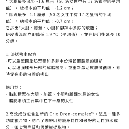
* 大腿最多減少 -1.6 厘米（50 名女性中有 17 名獲得的平均
值）。 總樣本的平均值：-1.2 cm；
* 腳踝最多 -1.1 厘米（50 名女性中有 17 名獲得的平均
值）。 總樣本的平均值：-0.7 cm；
它排出*大腿、膝蓋、小腿和腳踝中多餘的液體；
使皮膚溫度立即降低 1.9 °C（平均值），並在使用後延長 10
分鐘。
1. 滲透鹽水配方
-可以重塑因脂肪聚積和多餘水份滯留而腫脹的腿部
-可以增強腿部局部的解脂機制，並重新激活皮膚微循環，同
時促進多餘液體的排出
適用於：
- 脂肪積聚在大腿、膝蓋、小腿和腳踝水腫的女性
- 脂肪堆積主要集中在下半身的女性
2.高效成分​包含創新的 Crio Dren-complex™，這是一種多
功能複合物，結合了咖啡因的瘦身特性和最好的活性排水成
分，如七葉皂苷和假葉樹提取物。