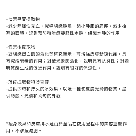
-七葉皂苷提取物
-減少靜脈性充血，減輕組織腫脹，縮小腫脹的周徑，減少栓
塞的面積，達到預防和治療靜脈性水腫、組織水腫的作用
-假葉樹提取物
-對組織蛋白酶的活化等研究顯示，可增強皮膚新陳代謝，具
有減緩衰老的作用；對螢光素酶活化，說明具有抗炎性；對透
明質酸生成的促進作用，說明有很好的保濕性。
-薄荷提取物和薄荷醇
-提供即時和持久的冰效果，以及一種使皮膚光滑的物質，提
供絲般、光滑和均勻的外觀
*瘦身效果和皮膚排水是由於產品在使用過程中的美容重塑作
用，不涉及減肥。