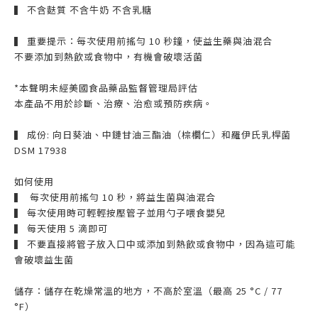
▍ 不含麩質 不含牛奶 不含乳糖
▍ 重要提示：每次使用前搖勻 10 秒鐘，使益生藥與油混合
不要添加到熱飲或食物中，有機會破壞活菌
*本聲明未經美國食品藥品監督管理局評估
本產品不用於診斷、治療、治愈或預防疾病。
▍ 成份: 向日葵油、中鏈甘油三酯油（棕櫚仁）和羅伊氏乳桿菌
DSM 17938
如何使用
▍ 每次使用前搖勻 10 秒，將益生菌與油混合
▍ 每次使用時可輕輕按壓管子並用勺子喂食嬰兒
▍ 每天使用 5 滴即可
▍ 不要直接將管子放入口中或添加到熱飲或食物中，因為這可能
會破壞益生菌
儲存：儲存在乾燥常溫的地方，不高於室溫（最高 25 °C / 77
°F）