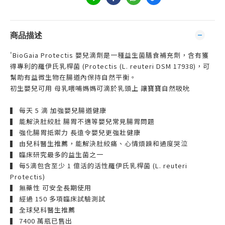
商品描述
'BioGaia Protectis 嬰兒滴劑是一種益生菌膳食補充劑，含有獲
得專利的羅伊氏乳桿菌 (Protectis (L. reuteri DSM 17938)，可
幫助有益微生物在腸道內保持自然平衡。
初生嬰兒可用 母乳喂哺媽媽可滴於乳頭上 讓寶寶自然吸吮
▍ 每天 5 滴 加強嬰兒腸道健康
▍ 能解決肚絞肚 腸胃不適等嬰兒常見腸胃問題
▍ 強化腸胃抵禦力 長遠令嬰兒更強壯健康
▍ 由兒科醫生推薦，能解決肚絞痛、心情煩躁和過度哭泣
▍ 臨床研究最多的益生菌之一
▍ 每5滴包含至少 1 億活的活性羅伊氏乳桿菌 (L. reuteri
Protectis)
▍ 無藥性 可安全長期使用
▍ 經過 150 多項臨床試驗測試
▍ 全球兒科醫生推薦
▍ 7400 萬瓶已售出