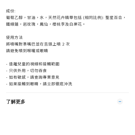
成份:
葡萄乙醇，甘油，水，天然花卉精華包括 (相同比例): 聖星百合，
鐵線蓮，岩玫瑰，鳳仙，櫻桃李及白栗花。
使用方法
將噴嘴對準嘴巴並在舌頭上噴 2 次
請避免噴到喉嚨或眼睛
- 遠離兒童的視線和接觸範圍
- 只供外用，切勿吞食
- 如有敏感，請查詢專業意見
- 如果接觸到眼睛，請立即徹底沖洗
了解更多