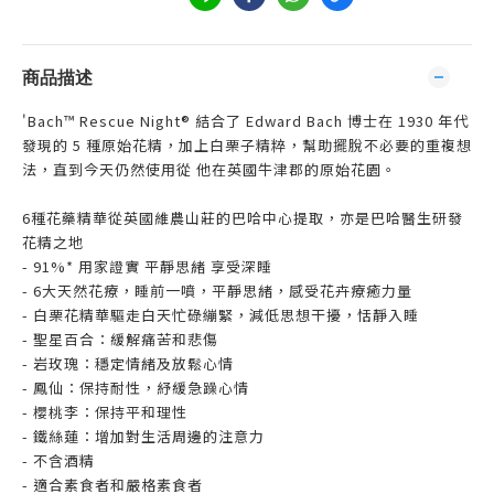
商品描述
'Bach™ Rescue Night® 結合了 Edward Bach 博士在 1930 年代
發現的 5 種原始花精，加上白栗子精粹，幫助擺脫不必要的重複想
法，直到今天仍然使用從 他在英國牛津郡的原始花園。
6種花藥精華從英國維農山莊的巴哈中心提取，亦是巴哈醫生研發
花精之地
- 91%* 用家證實 平靜思緒 享受深睡
- 6大天然花療，睡前一噴，平靜思緒，感受花卉療癒力量
- 白栗花精華驅走白天忙碌繃緊，減低思想干擾，恬靜入睡
- 聖星百合：緩解痛苦和悲傷
- 岩玫瑰：穩定情緒及放鬆心情
- 鳳仙：保持耐性，紓緩急躁心情
- 櫻桃李：保持平和理性
- 鐵絲蓮：增加對生活周邊的注意力
- 不含酒精
- 適合素食者和嚴格素食者