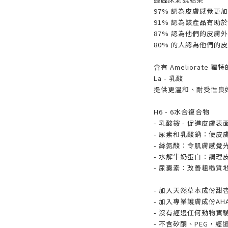
97% 認為皮膚感覺更
91% 認為該產品有助
87% 認為他們的皮膚
80% 的人認為他們的
含有 Ameliorate 
La - 乳酸
提供更溫和、耐受性良
H6 - 6水合複合物
- 乳酸銨 - 促進皮膚
- 尿素和乳酸鈉：使皮
- 絲氨酸：令肌膚感覺
- 水解牛奶蛋白：調理
- 尿囊素：改善粗糙質
- 加入天然草本成份
- 加入專業護膚成份A
- 沒有經過任何動物實
- 不含矽酮、PEG，