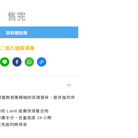
售完
貨到通知我
加入追蹤清單
暢銷潤膚露散發著精緻的玫瑰香味，提供強效保
 獨特的 LaH6 皮膚保濕複合物
膚水分，含量長達 24 小時
走死皮同時保濕