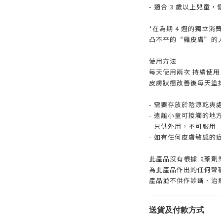
- 適合 3 歲以上兒童
*在為期 4 週的獨立消
凸不平的“雞皮膚”的
使用方法
每天使用兩次 持續使用 
皮膚狀態改善後每天塗
- 需要存放於陰涼乾爽
- 遠離小童可接觸的地
- 只供外用，不可服用
- 如有任何皮膚敏感的
此產品沒有根據《藥劑
為此產品作出的任何聲
產品並不供作診斷、治
送貨及付款方式