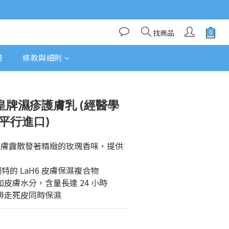
找商品
們
條款與細則
te 皇牌濕疹護膚乳 (經醫學
 (平行進口)
最暢銷潤膚露散發著精緻的玫瑰香味，提供
te 獨特的 LaH6 皮膚保濕複合物
加皮膚水分，含量長達 24 小時
能排走死皮同時保濕