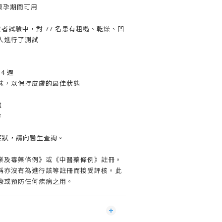
，懷孕期間可用
費者試驗中，對 77 名患有粗糙、乾燥、凹
人進行了測試
4 週
抹，以保持皮膚的最佳狀態
處
方
症狀，請向醫生查詢。
業及毒藥條例》或《中醫藥條例》註冊。
稱亦沒有為進行該等註冊而接受評核。此
療或預防任何疾病之用。