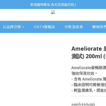
歡迎瀏覽ECCB個人護理專家 嚴選優質品牌
新增寵物專區 為毛孩買最好的:)
歡迎瀏覽ECCB個人護理專家 嚴選優質品牌
以品牌分類
HKTV旗艦店
付款及送貨
聯絡我
Ameliora
測試) 200ml
Ameliorate
強效保濕功效。
- 含有 Ameliora
- 臨床證明可顯著增
- 輕盈潤膚乳，既
HK$319.00