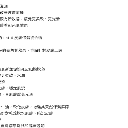
加滋潤
於改善皮膚紅腫
外觀有所改善，感覺更柔軟、更光滑
皮膚看起來更健康
獨特的 LaH6 皮膚保濕複合物
好的去角質效果，重點針對皮膚上層
表面更新並促進死皮細胞脫落
膚更柔軟、水潤
光滑
皮膚，穩定肌況
地，令肌膚感覺光滑
甜杏仁油，軟化皮膚，增強其天然保濕屏障
HA針對乾燥脫水肌膚、暗沉皮膚
驗
經過皮膚病學測試和臨床證明