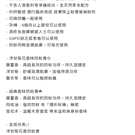
- 不含人造香料等爭議成份，全天然草本配方
- 科研驗證 進行臨床測試 證實搽上蚊膏後無蚊咬
- 可與防曬一起使用
- 孕婦﹑6個月以上嬰兒可以使用
- 濕疹及皮膚敏感人士可以使用
- G6PD缺乏症患者可以使用
- 防蚊同時滋潤皮膚，可每天使用
- 洋甘菊花香味防蚊膏🌻
廣藿香 - 具超長效的防蚊功效，持久並穩定
洋甘菊 - 舒緩滋潤肌膚，加強保濕功效
薰衣草 - 香味可以驅趕蚊蟲
- 經典香味防蚊膏☘️
廣藿香 - 具超長效的防蚊功效，持久並穩定
肉桂油 - 強效防蚊 有「隱形蚊帳」稱號
雪松木 - 溫暖木質香氣 帶來溫和爽身粉香味
- 全成份表//
洋甘菊花香防蚊膏