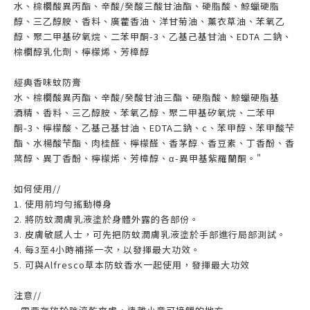
水、棕櫚酸異丙酯、辛酸/癸酸三酸甘油酯、硬脂酸、鯨蠟硬脂
醇、三乙醇胺、香料、廣藿香油、洋甘菊油、薰衣草油、苯氧乙
醇、聚二甲基矽氧烷、二苯甲酮-3、乙基己基甘油、EDTA 二鈉、
棕櫚醇乳化劑、檸檬烯、芳樟醇
經典香味蚊防膏
水、棕櫚酸異丙酯、辛酸/癸酸甘油三酯、硬脂酸、鯨蠟硬脂基
酒精、香料、三乙醇胺、苯氧乙醇、聚二甲基矽氧烷、二苯甲
酮-3、檸檬酸、乙基己基甘油、EDTA二鈉、c、苯甲醇、苯甲酸芐
酯、水楊酸芐酯、肉桂醛、檸檬醛、香茅醇、香豆素、丁香酚、香
葉醇、異丁香酚、檸檬烯、芳樟醇、α-異甲基紫羅蘭酮。"
如何使用//
1. 使用前均勻搖動樽身
2. 將防蚊潤膚乳液塗於身體外露的各部份。
3. 皮膚敏感人士，可先把防蚊潤膚乳液塗於手部進行局部測試。
4. 每3至4小時補搽一次，以發揮最大功效。
5. 可與Alfresco草本防蚊香水一起使用，發揮最大功效
注意//