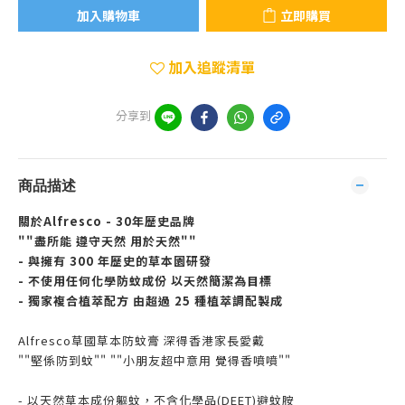
加入購物車
立即購買
加入追蹤清單
分享到
商品描述
關於Alfresco - 30年歷史品牌
""盡所能 遵守天然 用於天然""
- 與擁有 300 年歷史的草本園研發
- 不使用任何化學防蚊成份 以天然簡潔為目標
- 獨家複合植萃配方 由超過 25 種植萃調配製成
Alfresco草國草本防蚊膏 深得香港家長愛戴
""堅係防到蚊"" ""小朋友超中意用 覺得香噴噴""
- 以天然草本成份軀蚊，不含化學品(DEET)避蚊胺