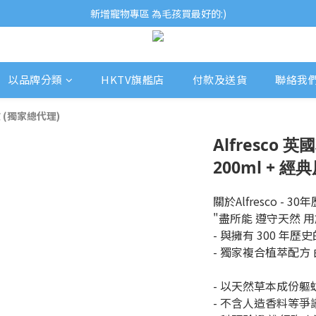
歡迎瀏覽ECCB個人護理專家 嚴選優質品牌
新增寵物專區 為毛孩買最好的:)
歡迎瀏覽ECCB個人護理專家 嚴選優質品牌
以品牌分類
HKTV旗艦店
付款及送貨
聯絡我
蚊 (獨家總代理)
Alfresco
200ml + 經
關於Alfresco - 3
"盡所能 遵守天然 
- 與擁有 300 年
- 獨家複合植萃配方 
- 以天然草本成份軀
- 不含人造香料等