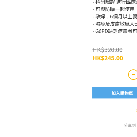
- 科研驗證 進行臨
- 可與防曬一起使用
- 孕婦﹑6個月以上
- 濕疹及皮膚敏感人
- G6PD缺乏症患者
HK$320.00
HK$245.00
加入購物車
分享到