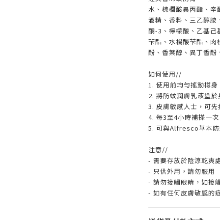
水、棕櫚酸異丙酯、辛
酒精、香料、三乙醇胺
酮-3、檸檬酸、乙基己
芐酯、水楊酸芐酯、肉
酚、香葉醇、異丁香酚
如何使用//
1. 使用前均勻搖動樽身
2. 將防蚊潤膚乳液塗
3. 皮膚敏感人士，可
4. 每3至4小時補搽
5. 可與Alfresc
注意//
- 需要存放於陰涼乾爽
- 只供外用，請勿服用
- 請勿接觸眼睛，如接
- 如有任何皮膚敏感的