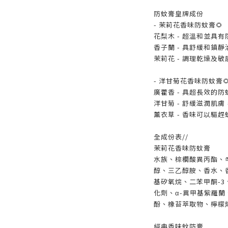
防蚊膏皇牌成份
- 茉莉花香味防蚊膏🌻
花梨木 - 超溫和並具
香子蘭 - 具舒緩和鎮
茉莉花 - 調理乾燥及
- 洋甘菊花香味防蚊膏
廣藿香 - 具超長效的
洋甘菊 - 舒緩滋潤肌
薰衣草 - 香味可以驅趕
全成份表//
茉莉花香味防蚊膏
水族、棕櫚酸異丙酯、
醇、三乙醇胺、香水、
基矽氧烷、二苯甲酮-3
化劑、α-異甲基紫羅
酚、橡苔萃取物、檸檬
經典香味蚊防膏