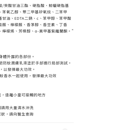
酸/癸酸甘油三酯、硬脂酸、鯨蠟硬脂基
、苯氧乙醇、聚二甲基矽氧烷、二苯甲
基甘油、EDTA二鈉、c、苯甲醇、苯甲酸
桂醛、檸檬醛、香茅醇、香豆素、丁香
、檸檬烯、芳樟醇、α-異甲基紫羅蘭酮。"
於身體外露的各部份。
先把防蚊潤膚乳液塗於手部進行局部測試。
一次，以發揮最大功效。
o草本防蚊香水一起使用，發揮最大功效
處，遠離小童可接觸的地方
觸請用大量清水沖洗
症狀，請向醫生查詢