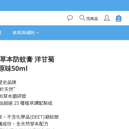
找商品
們
條款與細則
立即購買
 英國草本防蚊膏 洋甘菊
典原味50ml
0年歷史品牌
用於天然"
歷史的草本園研發
由超過 25 種植萃調配製成
蚊，不含化學品(DEET)避蚊胺
爭議成份，全天然草本配方