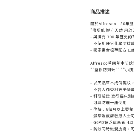
商品描述
關於Alfresco - 30
"盡所能 遵守天然 用於
- 與擁有 300 年歷史
- 不使用任何化學防蚊
- 獨家複合植萃配方 由
Alfresco草國草本
""堅係防到蚊"" ""小
- 以天然草本成份軀蚊，
- 不含人造香料等爭議
- 科研驗證 進行臨床
- 可與防曬一起使用
- 孕婦﹑6個月以上嬰
- 濕疹及皮膚敏感人士
- G6PD缺乏症患者可
- 防蚊同時滋潤皮膚，