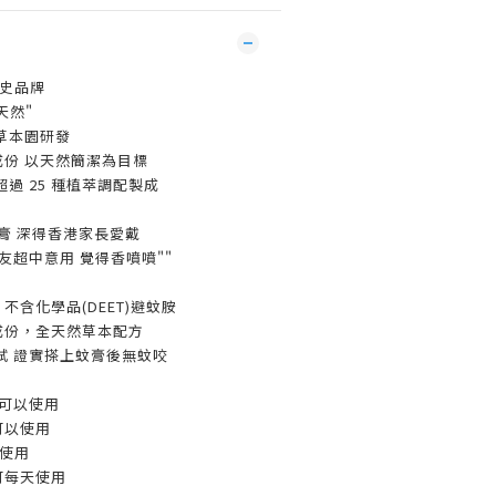
年歷史品牌
天然"
的草本園研發
成份 以天然簡潔為目標
超過 25 種植萃調配製成
防蚊膏 深得香港家長愛戴
朋友超中意用 覺得香噴噴""
不含化學品(DEET)避蚊胺
成份，全天然草本配方
測試 證實搽上蚊膏後無蚊咬
兒可以使用
可以使用
以使用
可每天使用