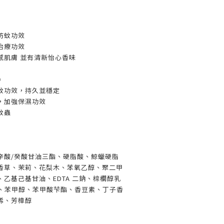
有防蚊功效
靜治療功效
敏感肌膚 並有清新怡心香味

防蚊功效，持久並穩定
膚，加強保濕功效
蚊蟲
辛酸/癸酸甘油三酯、硬脂酸、鯨蠟硬脂
香草、茉莉、花梨木、苯氧乙醇、聚二甲
、乙基己基甘油、EDTA 二鈉、棕櫚醇乳
蘭、苯甲醇、苯甲酸芐酯、香豆素、丁子香
烯、芳樟醇