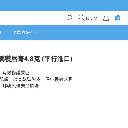
找商品
們
條款與細則
護唇膏4.8克 (平行進口)
子，有效修護雙唇
唇部肌膚，改善乾裂脫皮，保持長效水潤
痛，舒緩乾燥唇部肌膚