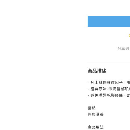
分享到
商品描述
- 凡士林修護微因子，
- 經典原味-滋潤唇部
- 避免嘴唇乾裂疼痛，
優點
經典滋養
產品用法