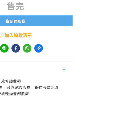
售完
貨到通知我
加入追蹤清單
有效修護雙唇
肌膚，改善乾裂脫皮，保持長效水潤
舒緩乾燥唇部肌膚