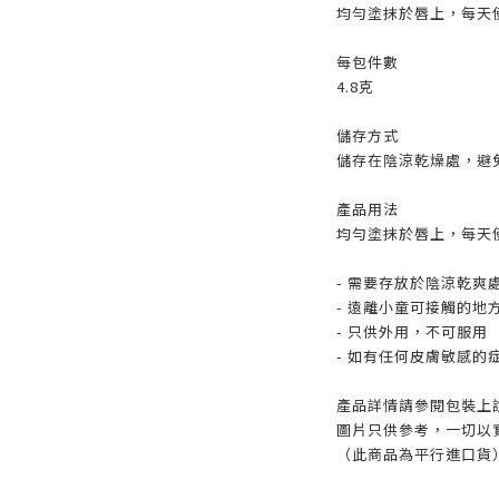
均勻塗抹於唇上，每天
每包件數
4.8克
儲存方式
儲存在陰涼乾燥處，避
產品用法
均勻塗抹於唇上，每天
- 需要存放於陰涼乾爽
- 遠離小童可接觸的地
- 只供外用，不可服用
- 如有任何皮膚敏感的
產品詳情請參閱包裝上
圖片只供參考，一切以
（此商品為平行進口貨