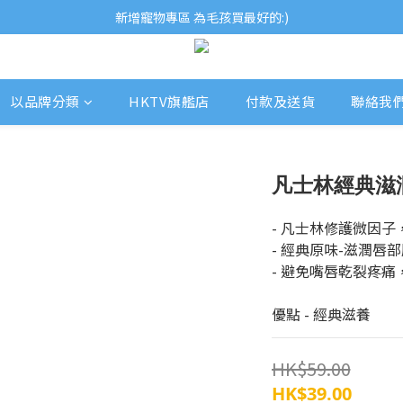
歡迎瀏覽ECCB個人護理專家 嚴選優質品牌
新增寵物專區 為毛孩買最好的:)
歡迎瀏覽ECCB個人護理專家 嚴選優質品牌
以品牌分類
HKTV旗艦店
付款及送貨
聯絡我
凡士林經典滋潤
- 凡士林修護微因
- 經典原味-滋潤
- 避免嘴唇乾裂疼
優點 - 經典滋養
HK$59.00
HK$39.00