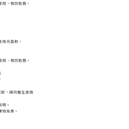
使用，預防乾唇。
免陽光直射。
使用，預防乾唇。
處
方
症狀，請向醫生查詢
說明。
實物為準。
）