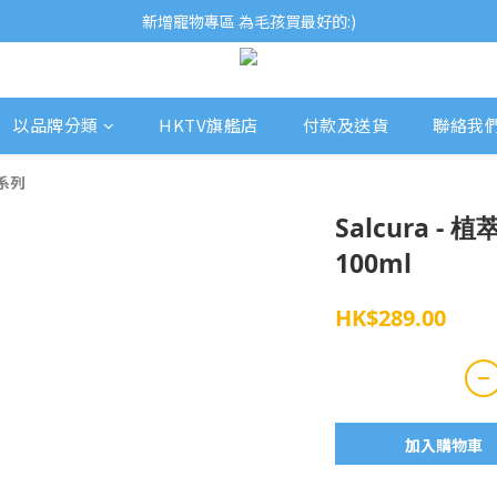
歡迎瀏覽ECCB個人護理專家 嚴選優質品牌
新增寵物專區 為毛孩買最好的:)
歡迎瀏覽ECCB個人護理專家 嚴選優質品牌
以品牌分類
HKTV旗艦店
付款及送貨
聯絡我
緩系列
Salcura -
100ml
HK$289.00
加入購物車