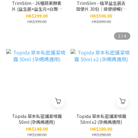
TrimSlim - 26種蔬果酵素
TrimSlim - 植萃益生菌去
片 (益生菌+益生元+白賢豆
宿便片 30包｜排便順暢(到
精華)去宿便 減肚腩 4粒x
期日:2027/08)
HK$299.00
HK$500.00
10包
HK$399.00
HK$699.00
Topida 草本私密護潔噴霧
Topida 草本私密護潔噴霧
50ml (孕媽媽適用)
50ml x2 (孕媽媽適用)
HK$148.00
HK$280.00
HK$188.00
HK$298.00