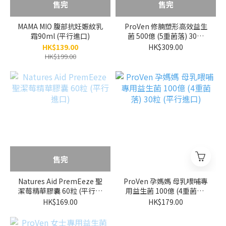
售完
售完
MAMA MIO 腹部抗妊娠紋乳
ProVen 修腩塑形高效益生
霜90ml (平行進口)
菌 500億 (5重菌落) 30粒
(平行進口)
HK$139.00
HK$309.00
HK$199.00
售完
Natures Aid PremEeze 聖
ProVen 孕媽媽 母乳喂哺專
潔莓精華膠囊 60粒 (平行進
用益生菌 100億 (4重菌落)
口)
30粒 (平行進口)
HK$169.00
HK$179.00