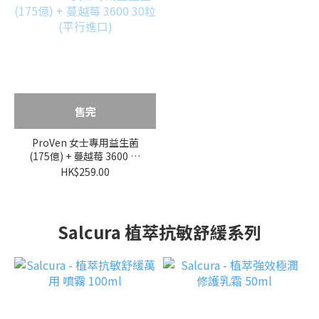
售完
ProVen 女士專用益生菌
(175億) + 蔓越莓 3600 30
粒 (平行進口)
HK$259.00
Salcura 植萃抗敏舒緩系列