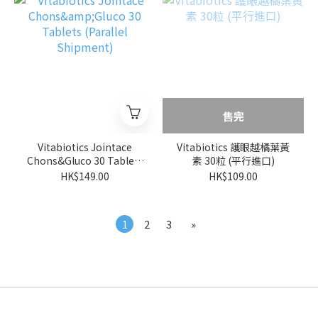
售完
Vitabiotics Jointace
Vitabiotics 護眼越橘葉黃
Chons&Gluco 30 Tablets
素 30粒 (平行進口)
(Parallel Shipment)
HK$149.00
HK$109.00
1
2
3
»